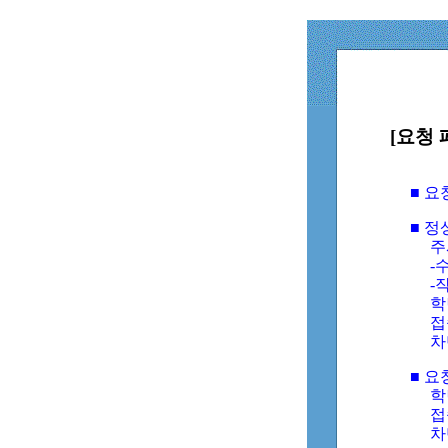
[요청 
■ 
■ 
주
-수
-
학
접
차
■ 요
학번
접속
차단