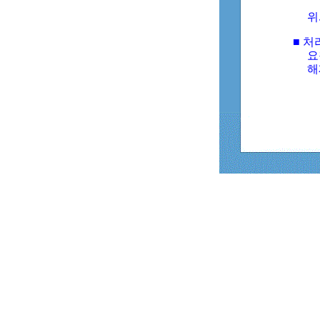
위
■ 처
요
해