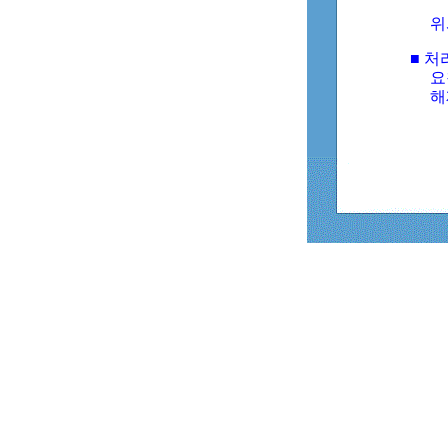
위
■ 처
요
해