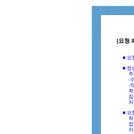
[요청 
■ 
■ 
주
-수
-
학
접
차
■ 요
학번
접속
차단